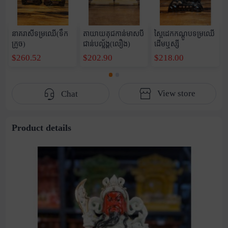
នាគរាសីទម្រឈើ(ទឹក
តាយាយគុជកាន់មាសបី
ស្ពៃដេកកណ្តូបទម្រឈើ
ក្រូច)
ជាន់បល្ល័ង្គ(លឿង)
ដើមឬស្សី
$260.52
$202.90
$218.00
View store
Chat
Product details