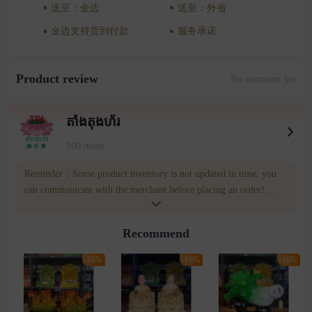
送至：金边
送至：外省
金边支持货到付款
服务承诺
Product review
No comment yet
តាំងតុងហ័រ
100 items
Reminder：Some product inventory is not updated in time, you
can communicate with the merchant before placing an order!
merchatn number:011 32 32 95 Wownow customer service
number:085809809
Recommend
-16%
-16%
-16%