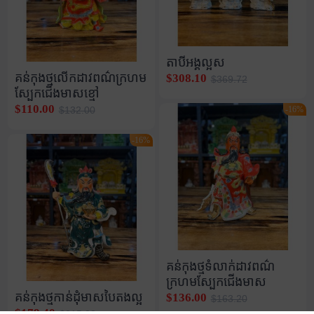
តាបីអង្គល្អស
គន់កុងថ្មលើកដាវពណ៌ក្រហម
$308.10
$369.72
ស្បែកជើងមាសខ្មៅ
$110.00
-16%
$132.00
-16%
គន់កុងថ្មទំលាក់ដាវពណ៌
ក្រហមស្បែកជើងមាស
គន់កុងថ្មកាន់ដុំមាសបៃតងល្អ
$136.00
$163.20
$179.40