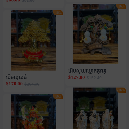
$81.60
-16%
-16%
ដើមលុយឃ្លោកគុជគូ
ដើមលុយធំ
$127.00
$152.40
$170.00
$204.00
-16%
-16%