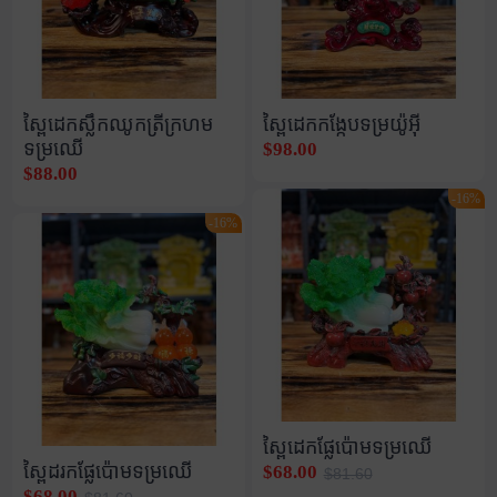
ស្ពៃដេកស្លឹកឈូកត្រីក្រហម
ស្ពៃដេកកង្កែបទម្រយ៉ូអុី
ទម្រឈើ
$98.00
$88.00
-16%
-16%
ស្ពៃដេកផ្លែប៉ោមទម្រឈើ
ស្ពៃដរកផ្លែប៉ោមទម្រឈើ
$68.00
$81.60
$68.00