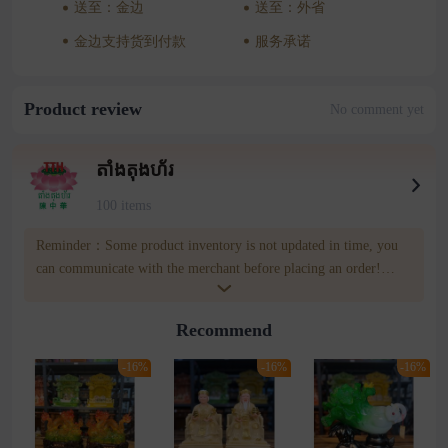
送至：金边
送至：外省
金边支持货到付款
服务承诺
Product review
No comment yet
តាំងតុងហ័រ
100 items
Reminder：Some product inventory is not updated in time, you
can communicate with the merchant before placing an order!
merchatn number:011 32 32 95 Wownow customer service
number:085809809
Recommend
-16%
-16%
-16%