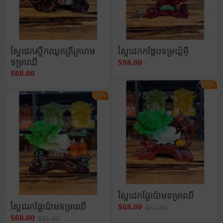
ស្ពៃដេកស្លឹកឈូកត្រីក្រហម
ស្ពៃដេកកង្កែបទម្រយ៉ូអុី
ទម្រឈើ
$98.00
$88.00
-16%
-16%
ស្ពៃដេកផ្លែប៉ោមទម្រឈើ
ស្ពៃដរកផ្លែប៉ោមទម្រឈើ
$68.00
$81.60
$68.00
$81.60