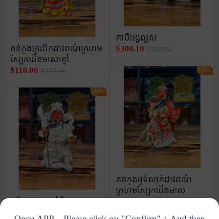
តាបីអង្គល្អស
គន់កុងថ្មលើកដាវពណ៌ក្រហម
$308.10
$369.72
ស្បែកជើងមាសខ្មៅ
$110.00
-16%
$132.00
-16%
គន់កុងថ្មទំលាក់ដាវពណ៌
ក្រហមស្បែកជើងមាស
គន់កុងថ្មសកាន់ដុំមាស
$136.00
$163.20
$81.90
$98.28
Open APP，Please click on "Confirm"；And then