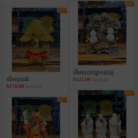
-16%
-16%
ដើមលុយឃ្លោកគុជគូ
ដើមលុយធំ
$127.00
$152.40
$170.00
$204.00
-16%
-16%