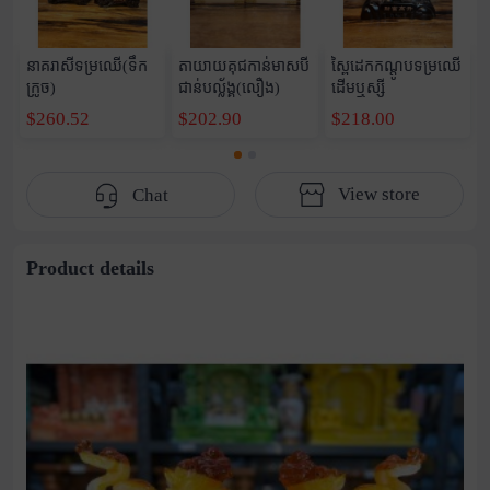
នាគរាសីទម្រឈើ(ទឹក
តាយាយគុជកាន់មាសបី
ស្ពៃដេកកណ្តូបទម្រឈើ
ក្រូច)
ជាន់បល្ល័ង្គ(លឿង)
ដើមឬស្សី
$260.52
$202.90
$218.00
View store
Chat
Product details