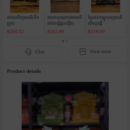
នាគរាសីទម្រឈើ(ទឹក
តាយាយគុជកាន់មាសបី
ស្ពៃដេកកណ្តូបទម្រឈើ
ក្រូច)
ជាន់បល្ល័ង្គ(លឿង)
ដើមឬស្សី
$260.52
$202.90
$218.00
View store
Chat
Product details