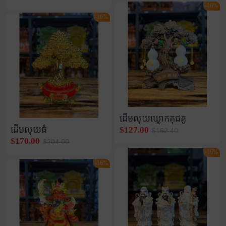
-16%
-16%
ដើមលុយឃ្លោកគុជគូ
ដើមលុយធំ
$127.00
$152.40
$170.00
$204.00
-16%
-16%