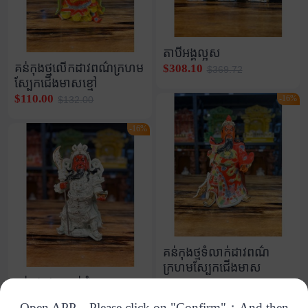
តាបីអង្គល្អស
គន់កុងថ្មលើកដាវពណ៌ក្រហម
$308.10
$369.72
ស្បែកជើងមាសខ្មៅ
$110.00
-16%
$132.00
-16%
គន់កុងថ្មទំលាក់ដាវពណ៌
ក្រហមស្បែកជើងមាស
គន់កុងថ្មសកាន់ដុំមាស
$136.00
$163.20
$81.90
$98.28
Open APP，Please click on "Confirm"；And then