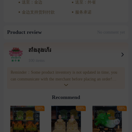
送至：金边
送至：外省
金边支持货到付款
服务承诺
Product review
No comment yet
តាំងតុងហ័រ
100 items
Reminder：Some product inventory is not updated in time, you
can communicate with the merchant before placing an order!
merchatn number:011 32 32 95 Wownow customer service
number:085809809
Recommend
-16%
-16%
-16%