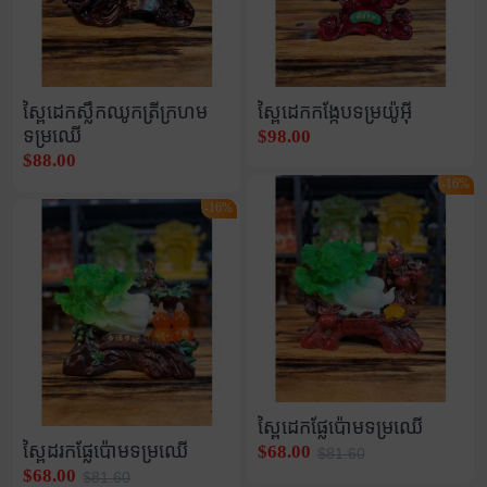
ស្ពៃដេកស្លឹកឈូកត្រីក្រហម
ស្ពៃដេកកង្កែបទម្រយ៉ូអុី
ទម្រឈើ
$98.00
$88.00
-16%
-16%
ស្ពៃដេកផ្លែប៉ោមទម្រឈើ
ស្ពៃដរកផ្លែប៉ោមទម្រឈើ
$68.00
$81.60
$68.00
$81.60