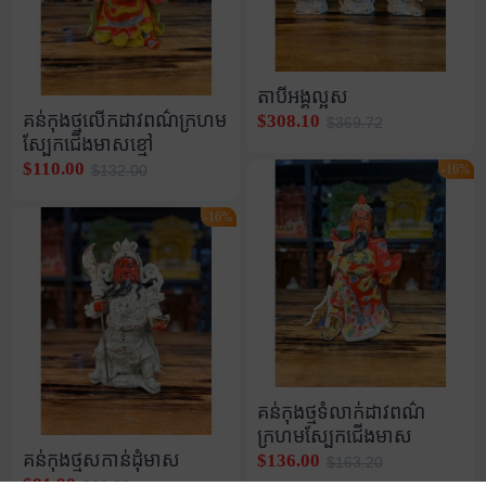
តាបីអង្គល្អស
គន់កុងថ្មលើកដាវពណ៌ក្រហម
$308.10
$369.72
ស្បែកជើងមាសខ្មៅ
$110.00
-16%
$132.00
-16%
គន់កុងថ្មទំលាក់ដាវពណ៌
ក្រហមស្បែកជើងមាស
គន់កុងថ្មសកាន់ដុំមាស
$136.00
$163.20
$81.90