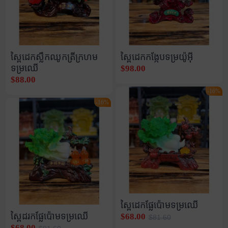
ស្ពៃដេកស្លឹកឈូកត្រីក្រហម
ស្ពៃដេកកង្កែបទម្រយ៉ូអុី
ទម្រឈើ
$98.00
$88.00
-16%
-16%
ស្ពៃដេកផ្លែប៉ោមទម្រឈើ
ស្ពៃដរកផ្លែប៉ោមទម្រឈើ
$68.00
$81.60
$68.00