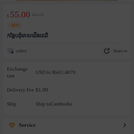
55.00
$66.00
$
-16%
កង្កែបដុំមាសជើងឈើ
Share to
collect
Exchange
USD to Riel1:4070
rate
$1.00
Delivery Fee
Ship
Ship toCambodia
Service