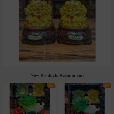
New Products Recommend
-16%
-16%