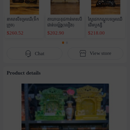
នាគរាសីទម្រឈើ(ទឹក
តាយាយគុជកាន់មាសបី
ស្ពៃដេកកណ្តូបទម្រឈើ
ក្រូច)
ជាន់បល្ល័ង្គ(លឿង)
ដើមឬស្សី
$260.52
$202.90
$218.00
View store
Chat
Product details