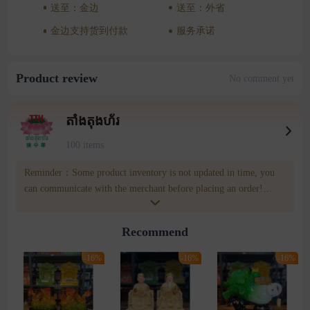
送至：金边
送至：外省
金边支持货到付款
服务承诺
Product review
No comment yet
តាំងតុងហ័រ
100 items
Reminder：Some product inventory is not updated in time, you
can communicate with the merchant before placing an order!
merchatn number:011 32 32 95 Wownow customer service
number:085809809
Recommend
-16%
-16%
-16%