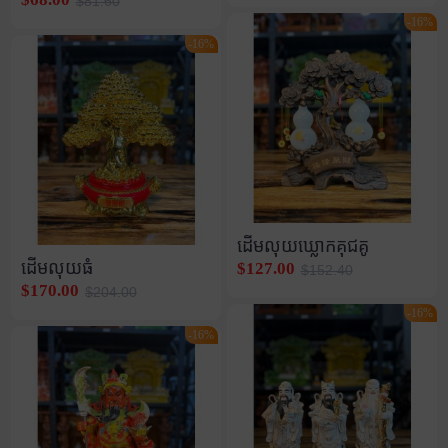
$81.60
-16%
-16%
ដើមលុយឃ្លោកគុជគូ
ដើមលុយធំ
$127.00
$152.40
$170.00
$204.00
-16%
-16%