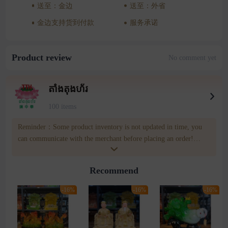
送至：金边
送至：外省
金边支持货到付款
服务承诺
Product review
No comment yet
តាំងតុងហ័រ
100 items
Reminder：Some product inventory is not updated in time, you
can communicate with the merchant before placing an order!
merchatn number:011 32 32 95 Wownow customer service
number:085809809
Recommend
-16%
-16%
-16%