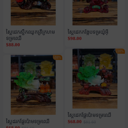
ស្ពៃដេកស្លឹកឈូកត្រីក្រហម
ស្ពៃដេកកង្កែបទម្រយ៉ូអុី
ទម្រឈើ
$98.00
$88.00
-16%
-16%
ស្ពៃដេកផ្លែប៉ោមទម្រឈើ
ស្ពៃដរកផ្លែប៉ោមទម្រឈើ
$68.00
$81.60
$68.00