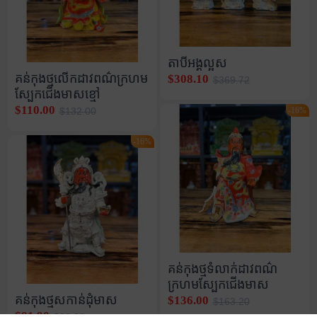
តាបីអង្គល្អស
គន់កុងថ្មលើកដាវពណ៌ក្រហម
$308.10
$369.72
ស្បែកជើងមាសខ្មៅ
$110.00
-16%
$132.00
-16%
គន់កុងថ្មទំលាក់ដាវពណ៌
ក្រហមស្បែកជើងមាស
គន់កុងថ្មសកាន់ដុំមាស
$136.00
$163.20
$81.90