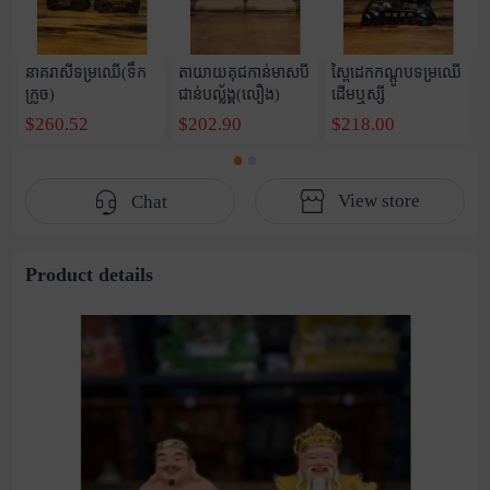
នាគរាសីទម្រឈើ(ទឹក
តាយាយគុជកាន់មាសបី
ស្ពៃដេកកណ្តូបទម្រឈើ
ក្រូច)
ជាន់បល្ល័ង្គ(លឿង)
ដើមឬស្សី
$260.52
$202.90
$218.00
View store
Chat
Product details