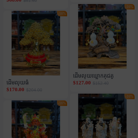
$81.60
-16%
-16%
ដើមលុយឃ្លោកគុជគូ
ដើមលុយធំ
$127.00
$152.40
$170.00
$204.00
-16%
-16%