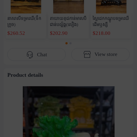
នាគរាសីទម្រឈើ(ទឹក
តាយាយគុជកាន់មាសបី
ស្ពៃដេកកណ្តូបទម្រឈើ
ក្រូច)
ជាន់បល្ល័ង្គ(លឿង)
ដើមឬស្សី
$260.52
$202.90
$218.00
View store
Chat
Product details