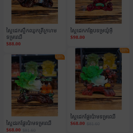
ស្ពៃដេកស្លឹកឈូកត្រីក្រហម
ស្ពៃដេកកង្កែបទម្រយ៉ូអុី
ទម្រឈើ
$98.00
$88.00
-16%
-16%
ស្ពៃដេកផ្លែប៉ោមទម្រឈើ
ស្ពៃដរកផ្លែប៉ោមទម្រឈើ
$68.00
$81.60
$68.00
$81.60