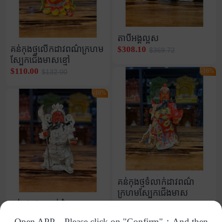
តាបីអង្គល្អស
គន់កុងថ្មលើកដាវពណ៌ក្រហម
$308.10
$369.72
ស្បែកជើងមាសខ្មៅ
$110.00
-16%
$132.00
-16%
គន់កុងថ្មទំលាក់ដាវពណ៌
ក្រហមស្បែកជើងមាស
គន់កុងថ្មសកាន់ដុំមាស
$136.00
$163.20
$81.90
$98.28
Open APP，Please click on "Confirm"；And then