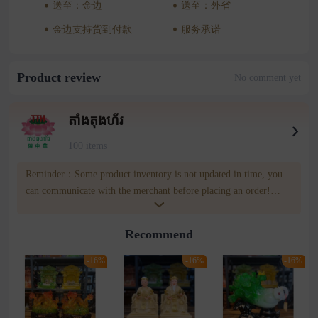
送至：金边
送至：外省
金边支持货到付款
服务承诺
Product review
No comment yet
តាំងតុងហ័រ
100 items
Reminder：Some product inventory is not updated in time, you
can communicate with the merchant before placing an order!
merchatn number:011 32 32 95 Wownow customer service
number:085809809
Recommend
-16%
-16%
-16%