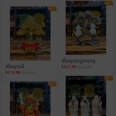
-16%
-16%
ដើមលុយឃ្លោកគុជគូ
ដើមលុយធំ
$127.00
$152.40
$170.00
$204.00
-16%
-16%