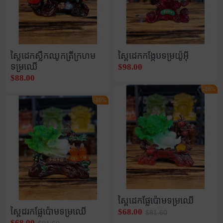
ស្ពៃដេកស្លឹកឈូកត្រីក្រហម
ស្ពៃដេកកង្កែបទម្រយ៉ូអុី
ទម្រឈើ
$98.00
$88.00
-16%
-16%
ស្ពៃដេកផ្លែប៉ោមទម្រឈើ
ស្ពៃដរកផ្លែប៉ោមទម្រឈើ
$68.00
$81.60
$68.00