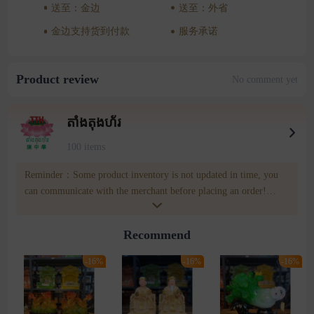
送至：金边
送至：外省
金边支持货到付款
服务承诺
Product review
No comment yet
តាំងតុងហ័រ
100 items
Reminder：Some product inventory is not updated in time, you
can communicate with the merchant before placing an order!
merchatn number:011 32 32 95 Wownow customer service
number:085809809
Recommend
-16%
-16%
-16%