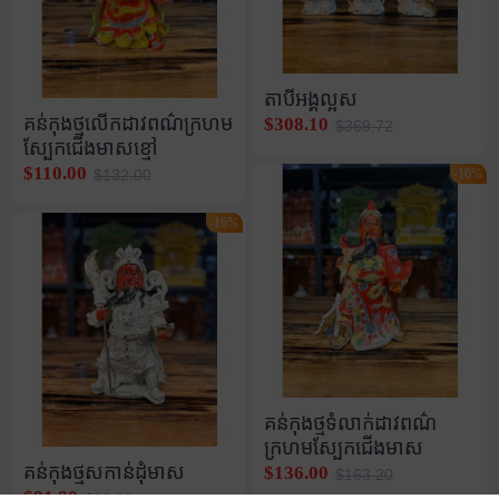
តាបីអង្គល្អស
គន់កុងថ្មលើកដាវពណ៌ក្រហម
$308.10
$369.72
ស្បែកជើងមាសខ្មៅ
$110.00
-16%
$132.00
-16%
គន់កុងថ្មទំលាក់ដាវពណ៌
ក្រហមស្បែកជើងមាស
គន់កុងថ្មសកាន់ដុំមាស
$136.00
$163.20
$81.90