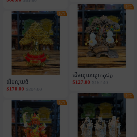
$81.60
-16%
-16%
ដើមលុយឃ្លោកគុជគូ
ដើមលុយធំ
$127.00
$152.40
$170.00
$204.00
-16%
-16%