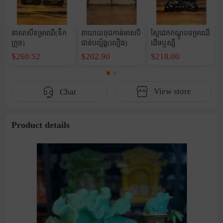
នាគរាសីទម្រឈើ(ទឹក
តាយាយគុជកាន់មាសបី
ស្ពៃដេកកណ្តូបទម្រឈើ
ក្រូច)
ជាន់បល្ល័ង្គ(លឿង)
ដើមឬស្សី
$260.52
$202.90
$218.00
View store
Chat
Product details