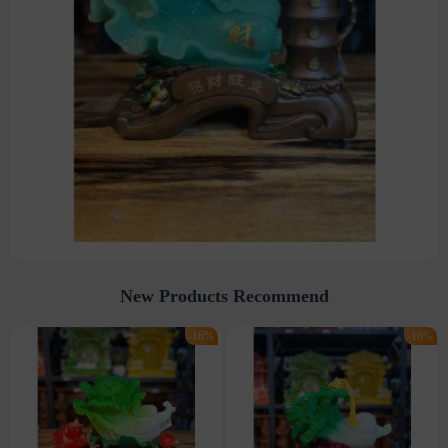
New Products Recommend
-16%
-16%