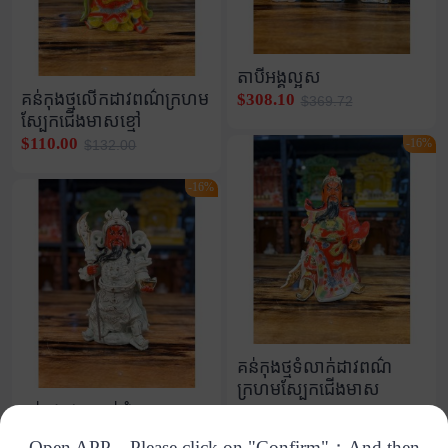
តាបីអង្គល្អស
គន់កុងថ្មលើកដាវពណ៌ក្រហម
$308.10
$369.72
ស្បែកជើងមាសខ្មៅ
$110.00
-16%
$132.00
-16%
គន់កុងថ្មទំលាក់ដាវពណ៌
ក្រហមស្បែកជើងមាស
គន់កុងថ្មសកាន់ដុំមាស
$136.00
$163.20
$81.90
$98.28
Open APP，Please click on "Confirm"；And then