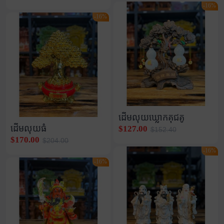
-16%
-16%
ដើមលុយឃ្លោកគុជគូ
ដើមលុយធំ
$127.00
$152.40
$170.00
$204.00
-16%
-16%