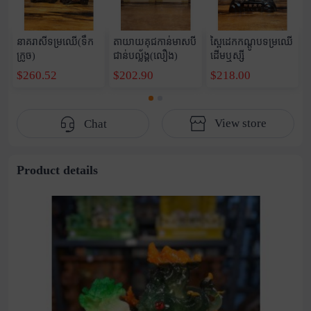
នាគរាសីទម្រឈើ(ទឹក
តាយាយគុជកាន់មាសបី
ស្ពៃដេកកណ្តូបទម្រឈើ
ក្រូច)
ជាន់បល្ល័ង្គ(លឿង)
ដើមឬស្សី
$260.52
$202.90
$218.00
View store
Chat
Product details