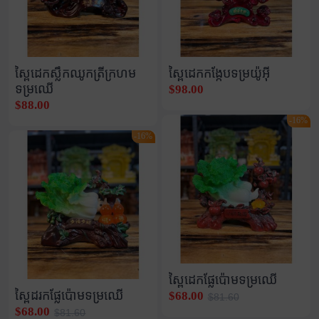
ស្ពៃដេកស្លឹកឈូកត្រីក្រហម
ស្ពៃដេកកង្កែបទម្រយ៉ូអុី
ទម្រឈើ
$98.00
$88.00
-16%
-16%
ស្ពៃដេកផ្លែប៉ោមទម្រឈើ
ស្ពៃដរកផ្លែប៉ោមទម្រឈើ
$68.00
$81.60
$68.00
$81.60