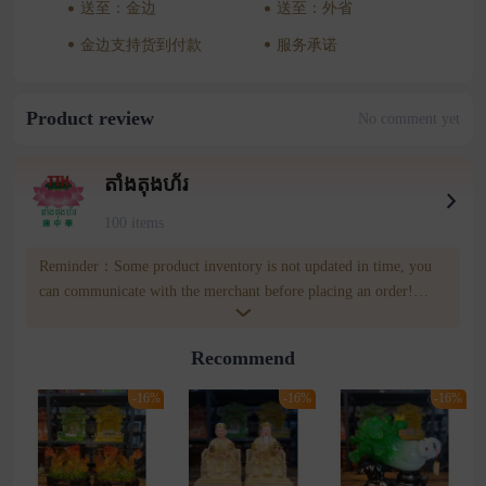
送至：金边
送至：外省
金边支持货到付款
服务承诺
Product review
No comment yet
តាំងតុងហ័រ
100 items
Reminder：Some product inventory is not updated in time, you
can communicate with the merchant before placing an order!
merchatn number:011 32 32 95 Wownow customer service
number:085809809
Recommend
-16%
-16%
-16%