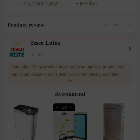
金边支持货到付款
服务承诺
Product review
No comment yet
Tesco Lotus
169 items
Reminder：Some product inventory is not updated in time, you
can communicate with the merchant before placing an order!
merchatn number:010433393 Wownow customer service
number:085809809
Recommend