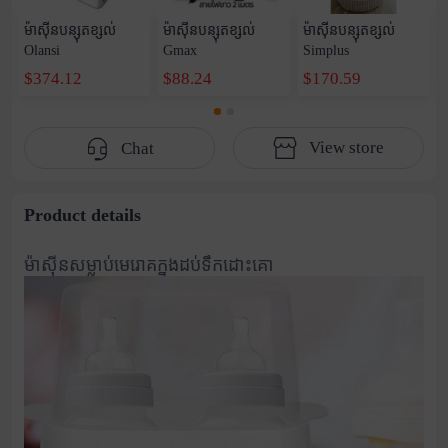
ម៉ាស៊ីនបន្សុតខ្សល់
ម៉ាស៊ីនបន្សុតខ្សល់
ម៉ាស៊ីនបន្សុតខ្សល់
Olansi
Gmax
Simplus
$374.12
$88.24
$170.59
View store
Chat
Product details
ម៉ាស៊ីនសម្លាប់មេរោគក្នុងដប់ទឹកដោះគោ