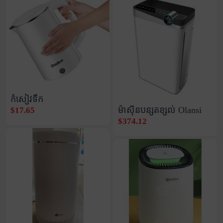
កំសៀវទឹក
ម៉ាស៊ីនបន្សុតខ្សល់ Olansi
$17.65
$374.12