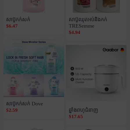
សាប៊ូកក់សក់
សាប៊ូឈុតអប់និងកក់
TRESemme
$6.47
$4.94
សាប៊ូកក់សក់ Dove
ឆ្នាំងពហុជំនាញ
$2.59
$17.65