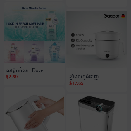
សាប៊ូកក់សក់ Dove
ឆ្នាំងពហុជំនាញ
$2.59
$17.65