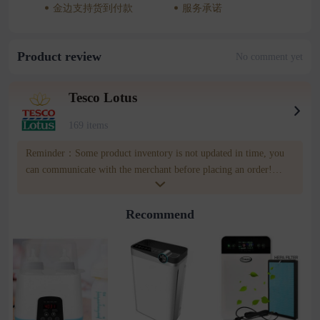
金边支持货到付款
服务承诺
Product review
No comment yet
Tesco Lotus
169 items
Reminder：Some product inventory is not updated in time, you
can communicate with the merchant before placing an order!
merchatn number:010433393 Wownow customer service
number:085809809
Recommend