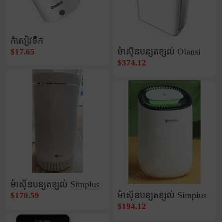
កំសៀវទឹក
ម៉ាស៊ីនបន្សុតខ្សល់ Olansi
$17.65
$374.12
ម៉ាស៊ីនបន្សុតខ្សល់ Simplus
ម៉ាស៊ីនបន្សុតខ្សល់ Simplus
$170.59
$194.12