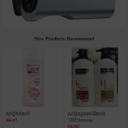
New Products Recommend
សាប៊ូកក់សក់
សាប៊ូឈុតអប់និងកក់
TRESemme
$6.47
$4.94