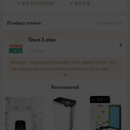
金边支持货到付款
服务承诺
Product review
No comment yet
Tesco Lotus
169 items
Reminder：Some product inventory is not updated in time, you
can communicate with the merchant before placing an order!
merchatn number:010433393 Wownow customer service
number:085809809
Recommend