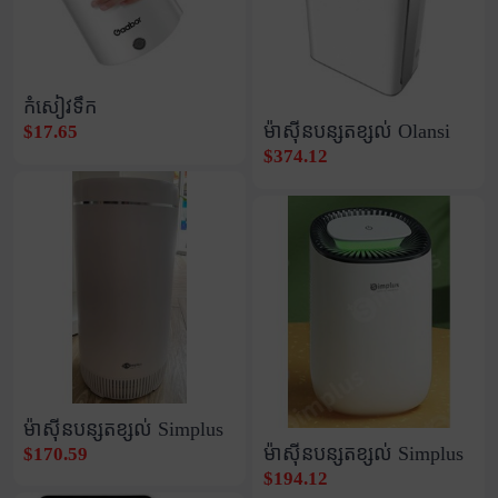
កំសៀវទឹក
ម៉ាស៊ីនបន្សុតខ្សល់ Olansi
$17.65
$374.12
ម៉ាស៊ីនបន្សុតខ្សល់ Simplus
ម៉ាស៊ីនបន្សុតខ្សល់ Simplus
$170.59
$194.12