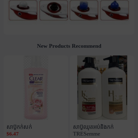
New Products Recommend
សាប៊ូកក់សក់
សាប៊ូឈុតអប់និងកក់
TRESemme
$6.47