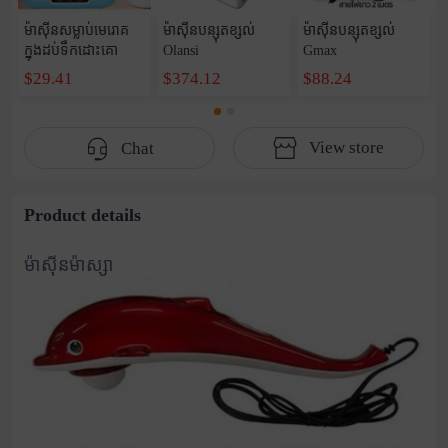
ម៉ាស៊ីនសម្លាប់មេរោគ
ម៉ាស៊ីនបន្សុតខ្សល់
ម៉ាស៊ីនបន្សុតខ្សល់
ក្នុងដប់ទឹកដោះគោ
Olansi
Gmax
$29.41
$374.12
$88.24
View store
Chat
Product details
ម៉ាស៊ីនម៉ាស្សា