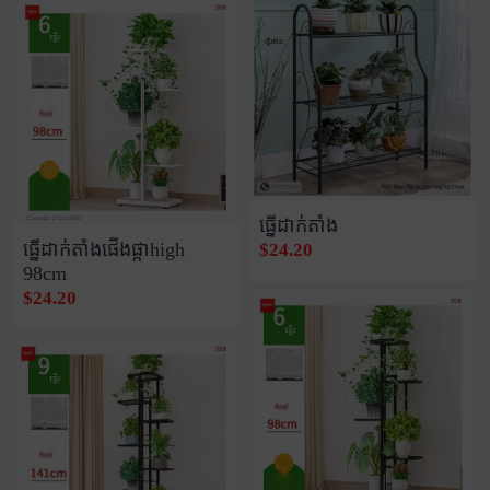
ធ្នើដាក់តាំង
ធ្នើដាក់តាំងផើងផ្កាhigh
$24.20
98cm
$24.20