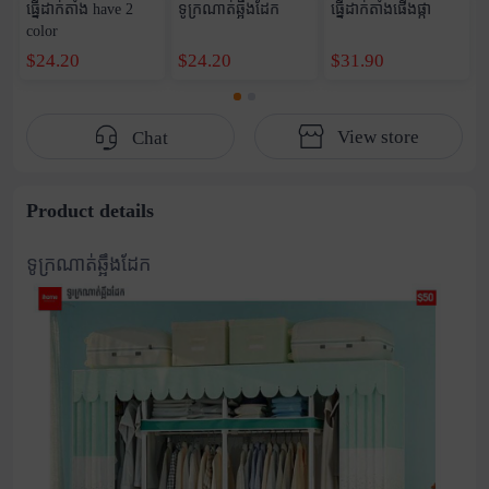
ធ្នើដាក់តាំង have 2
ទូក្រណាត់ឆ្អឹងដែក
ធ្នើដាក់តាំងផើងផ្កា
color
$24.20
$24.20
$31.90
View store
Chat
Product details
ទូក្រណាត់ឆ្អឹងដែក