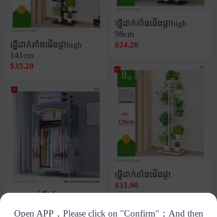
ធ្នើដាក់តាំងផើងផ្កាhigh
98cm
ធ្នើដាក់តាំងផើងផ្កាhigh
$24.20
141cm
$35.20
ធ្នើដាក់តាំងផើងផ្កា
$31.90
ទូក្រណាត់ឆ្អឹងដែក
$24.20
Open APP，Please click on "Confirm"；And then