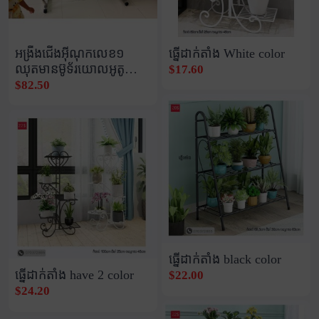
អង្រឹងជើងអុីណុកលេខ១
ធ្នើដាក់តាំង White color
ឈុតមានម៊ូទ័រយោលអូតូ
$17.60
1ឈុត
$82.50
ធ្នើដាក់តាំង black color
ធ្នើដាក់តាំង have 2 color
$22.00
$24.20