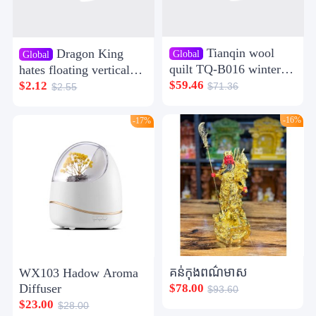
Tianqin wool
Dragon King
Global
Global
quilt TQ-B016 winter
hates floating vertical
quilt twill quilt gift 2m
fish floating crucian
$59.46
$2.12
$71.36
$2.55
large quilt spring and
carp nano-buoy
autumn quilt
integrated fishing fish
-16%
-17%
floating eye-catching
bold tail single pack
គន់កុងពណ៌មាស
WX103 Hadow Aroma
Diffuser
$78.00
$93.60
$23.00
$28.00