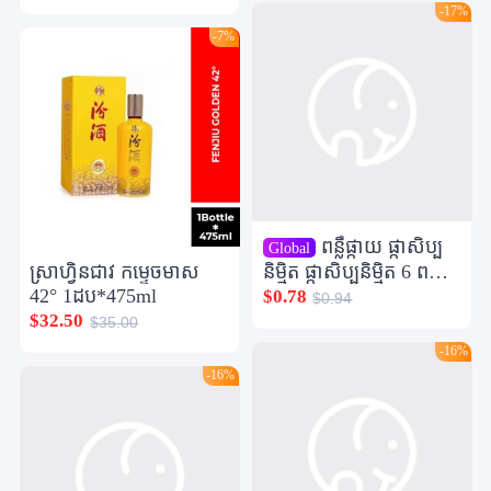
-17%
-7%
ពន្លឺផ្កាយ ផ្កាសិប្ប
Global
ស្រាហ្វិនជាវ កម្ទេចមាស
និម្មិត ផ្កាសិប្បនិម្មិត 6 ពណ៌
42° 1ដប*475ml
ការជ្រើសរើសពេញដោយ
$0.78
$0.94
ផ្កាយ តុបតែងលម្អផ្កាអ័រគីដេ
$32.50
$35.00
ភួងពិសោធន៏រោងការ
-16%
-16%