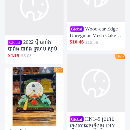
Wood-ear Edge
Global
Unregular Mesh Cake
Skirt កម្រិត កណ្ដាល កម្រិត
2022 ថ្មី បារាំង
$10.46
Global
$12.56
ខ្ពស់ កម្រិត ខ្ពស់ ធំ Swing
បារាំង បារាំង ក្រហម ស្លាប់
Puffy Fairy Veil Skirt
$4.19
$5.03
-16%
1279
-16%
HN149 ប្រដាប់
Global
ក្មេងលេងរថភ្លើងផ្លូវ DIY