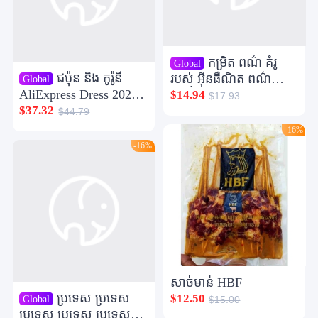
កម្រិត ពណ៌ គំរូ
Global
ជប៉ុន និង កូរ៉ូនី
របស់ អ៊ីនធឺណិត ពណ៌
Global
AliExpress Dress 2021
ចម្រៀង ទាំង អស់
$14.94
$17.93
អង់គ្លេស និង ខ្លាំង ថ្មី Mid-
$37.32
$44.79
Sleeve Lace Elegant
-16%
Daily Wear Drack for
-16%
Women Who Wor
លេឡាស
សាច់មាន់ HBF
ប្រទេស ប្រទេស
$12.50
Global
$15.00
ប្រទេស ប្រទេស ប្រទេស