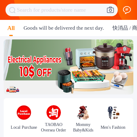
Search for products/store name
All
Goods will be delivered the next day.
快消品 / 
TAOBAO
Mommy
Local Purchase
Men's Fashion
Oversea Order
Baby&Kids