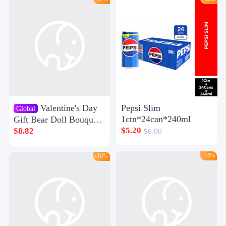
Valentine's Day
Pepsi Slim
Global
1ctn*24can*240ml
Gift Bear Doll Bouquet
Girlfriend Birthday Gift
$5.20
$8.82
$6.00
Doll Eternal Flower Gift
for Girls Tanabata
-16%
-16%