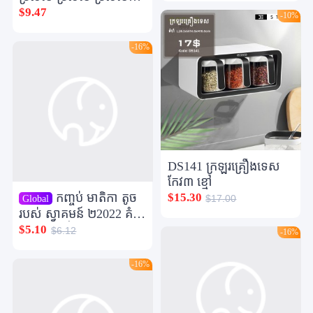
ប្រទេស ប្រទេស ប្រទេស
$9.47
-10%
ប្រទេស ប្រទេស ប្រទេស
ប្រទេស ប្រទេស ប្រទេស
-16%
ជៀស វាង ថ្នាក់ ទាំងអស់
របស់ មនុស្ស ថ្មី ថ្មី ។ ចំណុច
រាង
DS141 ក្រឡរគ្រឿងទេស
កែវ៣ ខ្មៅ
កញ្ចប់ មាតិកា តូច
$15.30
Global
$17.00
របស់ ស្វាគមន៍ ២2022 គំរូ
រ៉ូម មេឌៀ ថ្មី កញ្ចប់ កូដ កូដ
$5.10
$6.12
-16%
Woven bucketName
-16%